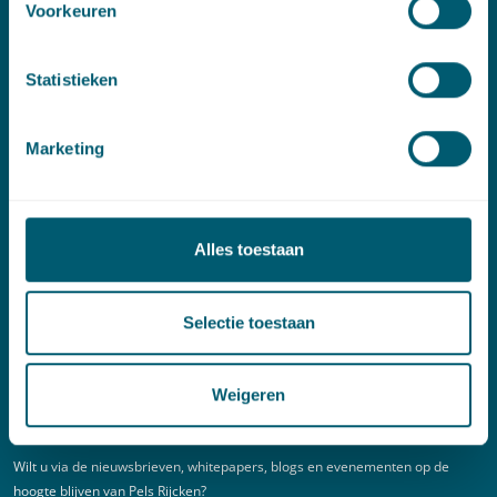
Voorkeuren
Linkedin
Statistieken
Spoed (Buiten kantoortijden)
Marketing
T:
+31 6 20 01 08 16
E:
kortgeding@pelsrijcken.nl
Alles toestaan
Adres
New Babylon
Selectie toestaan
Bezuidenhoutseweg 57
2594 AC Den Haag
Weigeren
Nieuwsbrief
Wilt u via de nieuwsbrieven, whitepapers, blogs en evenementen op de
hoogte blijven van Pels Rijcken?