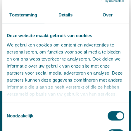
Toestemming
Details
Over
Expertise
Expertise
Filteropties
Met filters voor
Expertise
en
Thema's
Deze website maakt gebruik van cookies
Type content
We gebruiken cookies om content en advertenties te
Type content
Filteropties
personaliseren, om functies voor social media te bieden
en om ons websiteverkeer te analyseren. Ook delen we
handhaving
✕
Verwijder de filter
informatie over uw gebruik van onze site met onze
partners voor social media, adverteren en analyse. Deze
Geen zoekresultaten gevonden.
partners kunnen deze gegevens combineren met andere
informatie die u aan ze heeft verstrekt of die ze hebben
verzameld op basis van uw gebruik van hun services.
Contact
Toestemmingsselectie
Noodzakelijk
T:
+31 70 515 3000
E:
info@pelsrijcken.nl