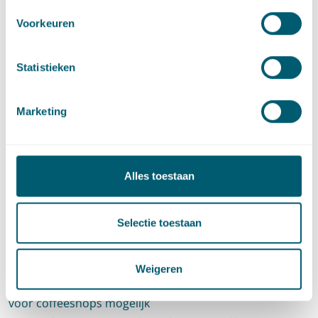
Voorkeuren
Bestuursrecht
·
Openbare orde en ondermijning
Demonstratierecht anno 2024
Statistieken
·
4 december 2024
Bob Jaasma
en
Jules de Kort
Marketing
Bestuursrecht
·
Openbare orde en ondermijning
Uitbreiding sluitingsbevoegdheid artikel 174a
Gemeentewet: sluiting woning bij beschieting of
Alles toestaan
handgranaat
·
25 oktober 2023
Bob Jaasma
en
Marie-Lise Sluijter
Selectie toestaan
Bestuursrecht
·
Openbare orde en ondermijning
·
Awb
Afdeling Bestuursrechtspraak stelt bij: wel
Weigeren
bezwaar en beroep tegen gedoogverklaringen
voor coffeeshops mogelijk