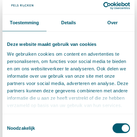
4 december 2025
Bob Jaasma
,
Jules de Kort
en
Roos van Deijck
Openbare orde en ondermijning
·
Bestuursrecht
Toestemming
Details
Over
“Online gebiedsverbod” burgemeester van
Utrecht houdt ook bij Afdeling geen stand
·
Deze website maakt gebruik van cookies
11 juni 2025
Bob Jaasma
en
Jules de Kort
We gebruiken cookies om content en advertenties te
personaliseren, om functies voor social media te bieden
Bestuursrecht
·
Openbare orde en ondermijning
en om ons websiteverkeer te analyseren. Ook delen we
Gepubliceerd in Gemeentestem: Kroniek
informatie over uw gebruik van onze site met onze
openbare orde en ondermijning
partners voor social media, adverteren en analyse. Deze
·
7 mei 2025
Bob Jaasma
en
Marie-Lise Sluijter
partners kunnen deze gegevens combineren met andere
informatie die u aan ze heeft verstrekt of die ze hebben
verzameld op basis van uw gebruik van hun services.
Openbare orde en ondermijning
·
Bestuursrecht
Stadionomgevingsverboden op grond van de
Toestemmingsselectie
APV? Let goed op de duur!
Noodzakelijk
·
10 maart 2025
Bob Jaasma
en
Roos van Deijck