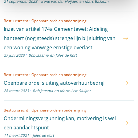
·
21 september 2023
Irene van der Heijden
en
Marc Bakkum
Bestuursrecht
·
Openbare orde en ondermijning
Inzet van artikel 174a Gemeentewet: Afdeling
hanteert (nog steeds) strenge lijn bij sluiting van
een woning vanwege ernstige overlast
·
27 juni 2023
Bob Jaasma
en
Jules de Kort
Bestuursrecht
·
Openbare orde en ondermijning
Openbare orde: sluiting autoverhuurbedrijf
·
28 maart 2023
Bob Jaasma
en
Marie-Lise Sluijter
Bestuursrecht
·
Openbare orde en ondermijning
Ondermijningsvergunning kan, motivering is wel
een aandachtspunt
·
11 maart 2021
Jules de Kort