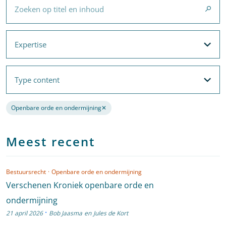
Expertise
Expertise
Filteropties
Met filters voor
Expertise
en
Thema's
Type content
Type content
Filteropties
Openbare orde en ondermijning
✕
Verwijder de filter
Meest recent
Bestuursrecht
·
Openbare orde en ondermijning
Verschenen Kroniek openbare orde en
ondermijning
·
21 april 2026
Bob Jaasma
en
Jules de Kort