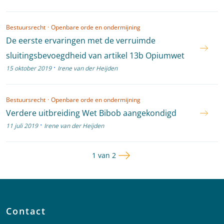
Bestuursrecht
·
Openbare orde en ondermijning
De eerste ervaringen met de verruimde
sluitingsbevoegdheid van artikel 13b Opiumwet
·
15 oktober 2019
Irene van der Heijden
Bestuursrecht
·
Openbare orde en ondermijning
Verdere uitbreiding Wet Bibob aangekondigd
·
11 juli 2019
Irene van der Heijden
Volgende pagina
Pagina
1 van 2
Contact