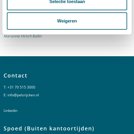
Selectie toestaan
Openbare orde en veiligheid: actuele inzichten
om verwevenheid van onder- en bovenwereld
Weigeren
tegen te gaan
·
5 december 2017
Irene van der Heijden
,
Jannetje Bootsma
en
Marianne Hirsch Ballin
Contact
T:
+31 70 515 3000
E:
info@pelsrijcken.nl
Linkedin
Spoed (Buiten kantoortijden)