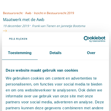
Bestuursrecht
·
Awb
·
Inzicht in Bestuursrecht 2019
Maatwerk met de Awb
·
19 december 2019
Frank van Tienen
en
Jannetje Bootsma
Bestuursrecht
·
Awb
·
Binnenlands bestuur
·
Europees (bestuurs)recht
·
Inzicht in Bestuursrecht 2018
Toestemming
Details
Over
Aanpak van problemen en experimenten via de
autonome verordenende bevoegdheid van de
Deze website maakt gebruik van cookies
gemeente
·
We gebruiken cookies om content en advertenties te
13 december 2018
Jannetje Bootsma
Marleen Botman
,
Georges Dictus
en
Jules de Kort
personaliseren, om functies voor social media te bieden
en om ons websiteverkeer te analyseren. Ook delen we
informatie over uw gebruik van onze site met onze
Overige 3 artikelen
partners voor social media, adverteren en analyse. Deze
partners kunnen deze gegevens combineren met andere