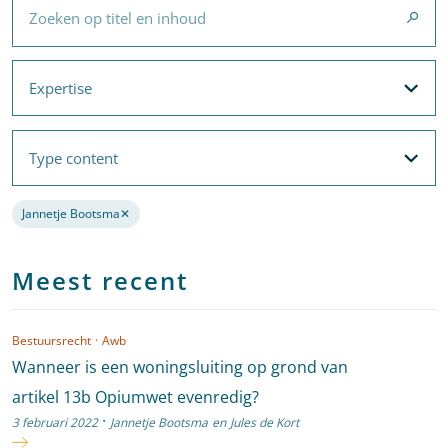
Expertise
Expertise
Filteropties
Met filters voor
Expertise
en
Thema's
Type content
Type content
Filteropties
Jannetje Bootsma
✕
Verwijder de filter
Meest recent
Bestuursrecht
·
Awb
Wanneer is een woningsluiting op grond van
artikel 13b Opiumwet evenredig?
·
3 februari 2022
Jannetje Bootsma
en
Jules de Kort