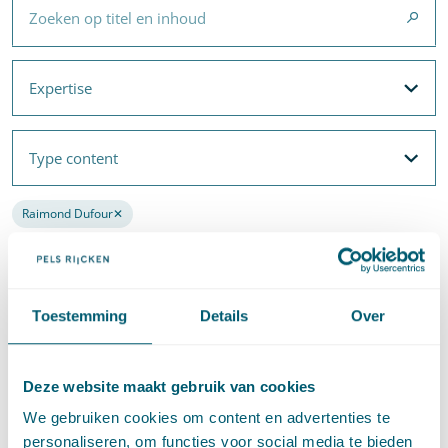
Expertise
Expertise
Filteropties
Met filters voor
Expertise
en
Thema's
Type content
Type content
Filteropties
Raimond Dufour
✕
Verwijder de filter
Meest recent
Toestemming
Details
Over
Litigation and Arbitration
·
Financial Litigation
Securities Litigation in Nederland
Deze website maakt gebruik van cookies
·
19 maart 2024
Peter van Kippersluis
,
Raimond Dufour
en
Ameer Muhammad
We gebruiken cookies om content en advertenties te
personaliseren, om functies voor social media te bieden