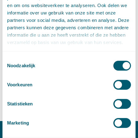
Voor het vijfde jaar op rij leveren Peter van Kippersluis, Raimond
en om ons websiteverkeer te analyseren. Ook delen we
Dufour en Ameer Muhammad de Nederlandse bijdrage voor
informatie over uw gebruik van onze site met onze
Lexology Getting The Deal Through (GTDT). Het onderwerp van de
partners voor social media, adverteren en analyse. Deze
bijdrage is securities litigation in...
partners kunnen deze gegevens combineren met andere
informatie die u aan ze heeft verstrekt of die ze hebben
verzameld op basis van uw gebruik van hun services.
The EU Class Action Mechanism
·
Toestemmingsselectie
16 januari 2023
Raimond Dufour
en
Willem Heemskerk
Noodzakelijk
Directive (EU) 2020/1828 on representative actions for consumers
(“the Directive”) aims to establish one effective procedural
mechanism to allow for representative consumer actions (class
Voorkeuren
actions) that allow injunctive ...
Statistieken
Marketing