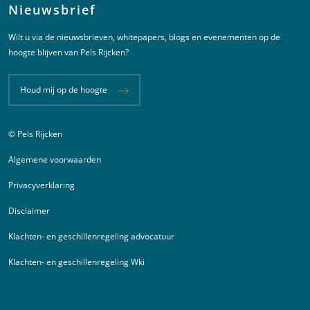
Nieuwsbrief
Wilt u via de nieuwsbrieven, whitepapers, blogs en evenementen op de
hoogte blijven van Pels Rijcken?
Houd mij op de hoogte
© Pels Rijcken
Juridische informatie
Algemene voorwaarden
Privacyverklaring
Disclaimer
Klachten- en geschillenregeling advocatuur
Klachten- en geschillenregeling Wki