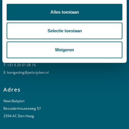
Contact
Alles toestaan
T:
+31 70 515 3000
E:
info@pelsrijcken.nl
Selectie toestaan
Linkedin
Weigeren
Spoed (Buiten kantoortijden)
T:
+31 6 20 01 08 16
E:
kortgeding@pelsrijcken.nl
Adres
New Babylon
Bezuidenhoutseweg 57
2594 AC Den Haag